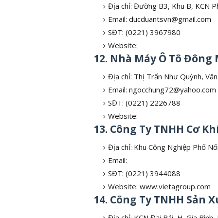
Địa chỉ: Đường B3, Khu B, KCN 
Email: ducduantsvn@gmail.com
SĐT: (0221) 3967980
Website:
12. Nhà Máy Ô Tô Đông
Địa chỉ: Thị Trấn Như Quỳnh, Vă
Email: ngocchung72@yahoo.com
SĐT: (0221) 2226788
Website:
13. Công Ty TNHH Cơ Kh
Địa chỉ: Khu Công Nghiệp Phố Nố
Email:
SĐT: (0221) 3944088
Website: www.vietagroup.com
14. Công Ty TNHH Sản X
Địa chỉ: KCN Đại Bái, H. Gia Bình