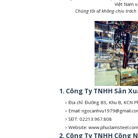
Việt Nam v
Chúng tôi sẽ không chịu trách
1. Công Ty TNHH Sản X
Địa chỉ: Đường B3, Khu B, KCN 
Email: ngocanhvu1979@gmail.c
SĐT: 02213.967.808
Website: www.phuclamsteel.com
2. Công Ty TNHH Công