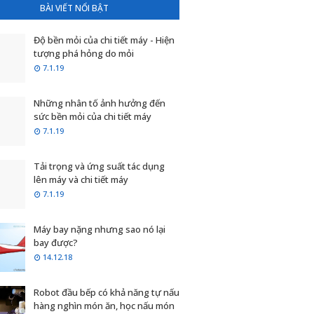
BÀI VIẾT NỔI BẬT
Độ bền mỏi của chi tiết máy - Hiện
tượng phá hỏng do mỏi
7.1.19
Những nhân tố ảnh hưởng đến
sức bền mỏi của chi tiết máy
7.1.19
Tải trọng và ứng suất tác dụng
lên máy và chi tiết máy
7.1.19
Máy bay nặng nhưng sao nó lại
bay được?
14.12.18
Robot đầu bếp có khả năng tự nấu
hàng nghìn món ăn, học nấu món