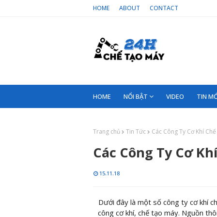
HOME
ABOUT
CONTACT
HOME
NỔI BẬT
VIDEO
TIN MỚ
Trang chủ
Tin Tức
Các Công Ty Cơ Khí Chế
Các Công Ty Cơ Kh
15.11.18
Dưới đây là một số công ty cơ khí c
công cơ khí, chế tạo máy. Nguồn th