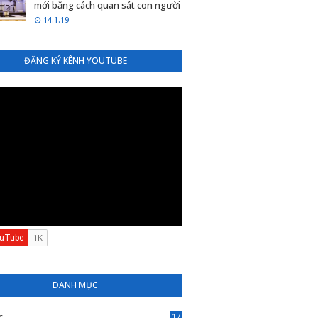
mới bằng cách quan sát con người
14.1.19
ĐĂNG KÝ KÊNH YOUTUBE
DANH MỤC
c
17