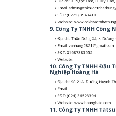
Địa chỉ: X. Ngọc Lâm, H. Mỹ Hào
Email: admin@cokhivietnhathung
SĐT: (0221) 3943410
Website: www.cokhivietnhathun
9. Công Ty TNHH Công N
Địa chỉ: Thôn Dơng Xá, x. Dươn
Email: vanhung2821@gmail.com
SĐT: 01687383555
Website:
10. Công Ty TNHH Đầu Tư
Nghiệp Hoàng Hà
Địa chỉ: Số 21A, Đường Huỳnh T
Email:
SĐT: (024) 36523394
Website: www.hoanghaie.com
11. Công Ty TNHH Tatsu